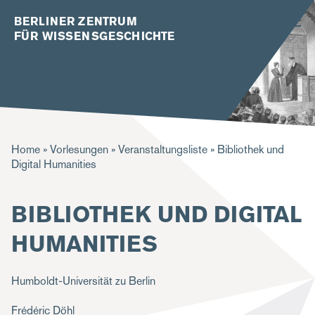
BERLINER ZENTRUM
FÜR WISSENSGESCHICHTE
P
Home
Vorlesungen
Veranstaltungsliste
Bibliothek und
Digital Humanities
f
a
BIBLIOTHEK UND DIGITAL
d
HUMANITIES
n
a
Humboldt-Universität zu Berlin
v
i
Frédéric Döhl