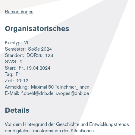
g
Ramon Voges
a
t
Organisatorisches
i
Kurstyp
VL
o
Semester
SoSe 2024
n
Standort
DOR26, 123
SWS
2
Start
Fr., 19.04.2024
Tag
Fr
Zeit
10-12
Anmeldung
Maximal 50 Teilnehmer_Innen
E-Mail
f.doehl@dnb.de, r.voges@dnb.de
Details
Vor dem Hintergrund der Geschichte und Entwicklungstrends
der digitalen Transformation des öffentlichen