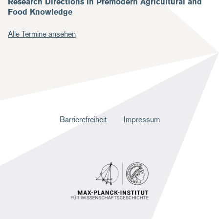
Research Directions in Premodern Agricultural and
Food Knowledge
Alle Termine ansehen
F
Barrierefreiheit
Impressum
u
ß
z
e
i
l