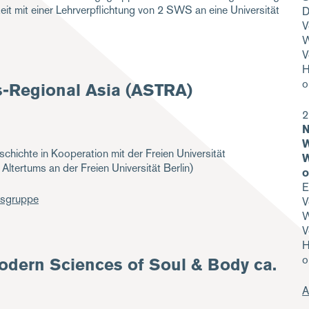
eit mit einer Lehrverpflichtung von 2 SWS an eine Universität
D
V
W
V
H
o
ns-Regional Asia (ASTRA)
2
N
W
chichte in Kooperation mit der Freien Universität
W
Altertums an der Freien Universität Berlin)
o
E
gsgruppe
V
W
V
H
o
odern Sciences of Soul & Body ca.
A