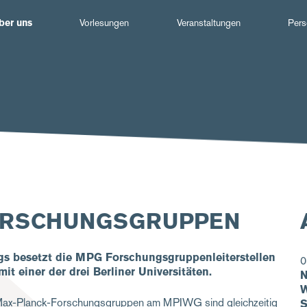
Hauptnavigation
ber uns
Vorlesungen
Veranstaltungen
Pers
ORSCHUNGSGRUPPEN
gs besetzt die MPG Forschungsgruppenleiterstellen
0
t einer der drei Berliner Universitäten.
N
W
en Max-Planck-Forschungsgruppen am MPIWG sind gleichzeitig
S