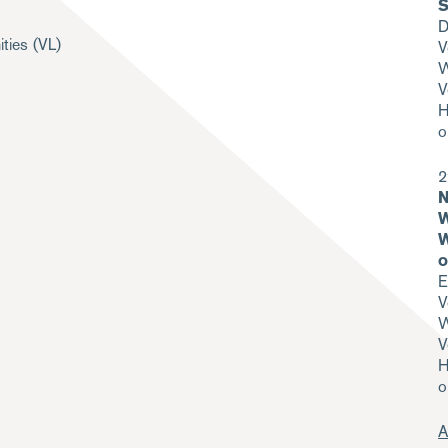
S
D
ities
(VL)
V
W
V
H
o
2
N
W
W
o
E
V
W
V
H
o
A