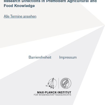
Research Directions in Premodern Agricultural and
Food Knowledge
Alle Termine ansehen
F
Barrierefreiheit
Impressum
u
ß
z
e
i
l