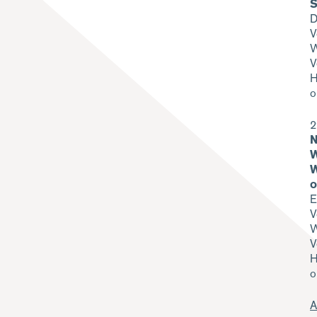
S
D
V
W
V
H
o
2
N
W
W
o
E
V
W
V
H
o
A