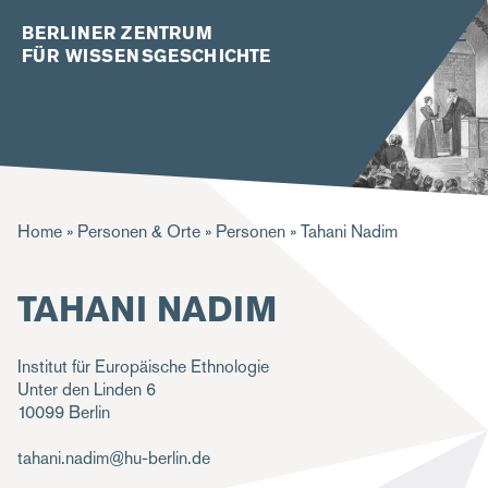
BERLINER ZENTRUM
FÜR WISSENSGESCHICHTE
P
Home
Personen & Orte
Personen
Tahani Nadim
f
TAHANI NADIM
a
d
Institut für Europäische Ethnologie
n
Unter den Linden 6
a
10099
Berlin
v
tahani.nadim@hu-berlin.de
i