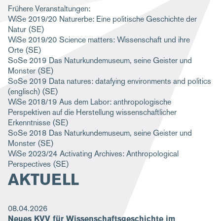
Frühere Veranstaltungen:
g
WiSe 2019/20
Naturerbe: Eine politische Geschichte der
a
Natur
(SE)
WiSe 2019/20
Science matters: Wissenschaft und ihre
t
Orte
(SE)
i
SoSe 2019
Das Naturkundemuseum, seine Geister und
Monster
(SE)
o
SoSe 2019
Data natures: datafying environments and politics
n
(englisch)
(SE)
WiSe 2018/19
Aus dem Labor: anthropologische
Perspektiven auf die Herstellung wissenschaftlicher
Erkenntnisse
(SE)
SoSe 2018
Das Naturkundemuseum, seine Geister und
Monster
(SE)
WiSe 2023/24
Activating Archives: Anthropological
Perspectives
(SE)
AKTUELL
08.04.2026
Neues KVV für Wissenschaftsgeschichte im