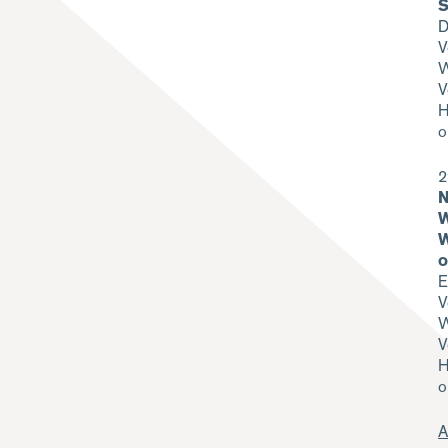
S
D
V
W
V
H
o
2
N
W
W
o
E
V
W
V
H
o
A