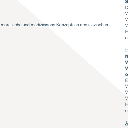
S
D
V
W
 moralische und medizinische Konzepte in den slavischen
V
H
o
2
N
W
W
o
E
V
W
V
H
o
A