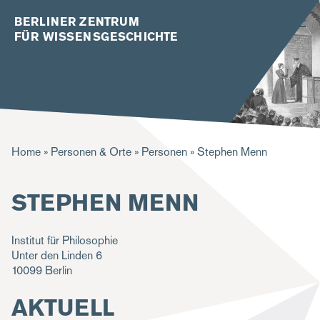
BERLINER ZENTRUM
FÜR WISSENSGESCHICHTE
P
Home
Personen & Orte
Personen
Stephen Menn
f
STEPHEN MENN
a
d
Institut für Philosophie
n
Unter den Linden 6
a
10099
Berlin
v
AKTUELL
i