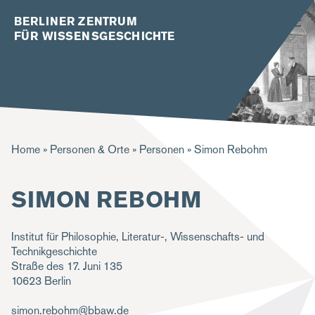
BERLINER ZENTRUM
FÜR WISSENSGESCHICHTE
P
Home
Personen & Orte
Personen
Simon Rebohm
f
SIMON REBOHM
a
d
Institut für Philosophie, Literatur-, Wissenschafts- und
n
Technikgeschichte
a
Straße des 17. Juni 135
10623
Berlin
v
i
simon.rebohm@bbaw.de