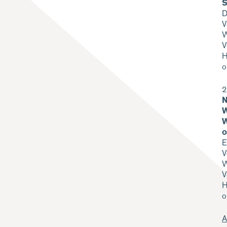
S
D
V
W
V
H
o
2
N
W
W
o
E
V
W
V
H
o
A