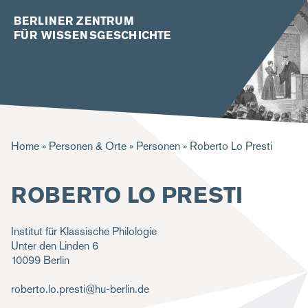
BERLINER ZENTRUM
FÜR WISSENSGESCHICHTE
P
Home
Personen & Orte
Personen
Roberto Lo Presti
f
ROBERTO LO PRESTI
a
d
Institut für Klassische Philologie
n
Unter den Linden 6
a
10099
Berlin
v
roberto.lo.presti@hu-berlin.de
i