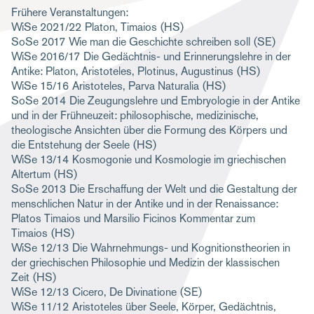
Frühere Veranstaltungen:
g
WiSe 2021/22
Platon, Timaios
(HS)
a
SoSe 2017
Wie man die Geschichte schreiben soll
(SE)
WiSe 2016/17
Die Gedächtnis- und Erinnerungslehre in der
t
Antike: Platon, Aristoteles, Plotinus, Augustinus
(HS)
i
WiSe 15/16
Aristoteles, Parva Naturalia
(HS)
SoSe 2014
Die Zeugungslehre und Embryologie in der Antike
o
und in der Frühneuzeit: philosophische, medizinische,
n
theologische Ansichten über die Formung des Körpers und
die Entstehung der Seele
(HS)
WiSe 13/14
Kosmogonie und Kosmologie im griechischen
Altertum
(HS)
SoSe 2013
Die Erschaffung der Welt und die Gestaltung der
menschlichen Natur in der Antike und in der Renaissance:
Platos Timaios und Marsilio Ficinos Kommentar zum
Timaios
(HS)
WiSe 12/13
Die Wahrnehmungs- und Kognitionstheorien in
der griechischen Philosophie und Medizin der klassischen
Zeit
(HS)
WiSe 12/13
Cicero, De Divinatione
(SE)
WiSe 11/12
Aristoteles über Seele, Körper, Gedächtnis,