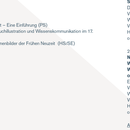
S
D
V
W
t – Eine Einführung
(PS)
V
uchillustration und Wissenskommunikation im 17.
H
o
nenbilder der Frühen Neuzeit
(HS/SE)
2
N
W
W
o
E
V
W
V
H
o
A