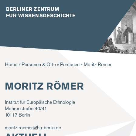
BERLINER ZENTRUM
FÜR WISSENSGESCHICHTE
P
Home
Personen & Orte
Personen
Moritz Römer
f
MORITZ RÖMER
a
d
Institut für Europäische Ethnologie
n
Mohrenstraße 40/41
a
10117
Berlin
v
moritz.roemer@hu-berlin.de
i