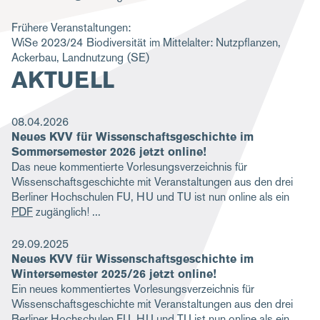
g
Frühere Veranstaltungen:
a
WiSe 2023/24
Biodiversität im Mittelalter: Nutzpflanzen,
Ackerbau, Landnutzung
(SE)
t
AKTUELL
i
o
08.04.2026
n
Neues KVV für Wissenschaftsgeschichte im
Sommersemester 2026 jetzt online!
Das neue kommentierte Vorlesungsverzeichnis für
Wissenschaftsgeschichte mit Veranstaltungen aus den drei
Berliner Hochschulen FU, HU und TU ist nun online als ein
PDF
zugänglich!
29.09.2025
Neues KVV für Wissenschaftsgeschichte im
Wintersemester 2025/26 jetzt online!
Ein neues kommentiertes Vorlesungsverzeichnis für
Wissenschaftsgeschichte mit Veranstaltungen aus den drei
Berliner Hochschulen FU, HU und TU ist nun online als ein