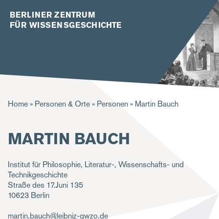
BERLINER ZENTRUM
FÜR WISSENSGESCHICHTE
P
Home
Personen & Orte
Personen
Martin Bauch
f
MARTIN BAUCH
a
d
Institut für Philosophie, Literatur-, Wissenschafts- und
n
Technikgeschichte
a
Straße des 17.Juni 135
10623
Berlin
v
i
martin.bauch@leibniz-gwzo.de