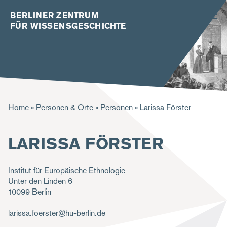
BERLINER ZENTRUM
FÜR WISSENSGESCHICHTE
P
Home
Personen & Orte
Personen
Larissa Förster
f
LARISSA FÖRSTER
a
d
Institut für Europäische Ethnologie
n
Unter den Linden 6
a
10099
Berlin
v
larissa.foerster@hu-berlin.de
i