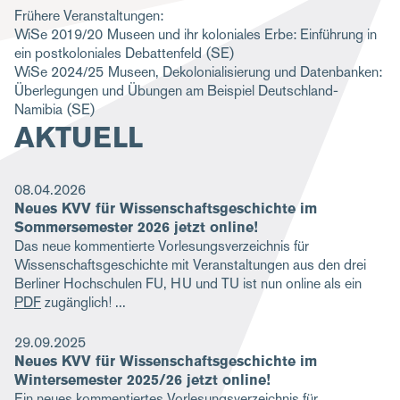
Frühere Veranstaltungen:
g
WiSe 2019/20
Museen und ihr koloniales Erbe: Einführung in
a
ein postkoloniales Debattenfeld
(SE)
WiSe 2024/25
Museen, Dekolonialisierung und Datenbanken:
t
Überlegungen und Übungen am Beispiel Deutschland-
i
Namibia
(SE)
AKTUELL
o
n
08.04.2026
Neues KVV für Wissenschaftsgeschichte im
Sommersemester 2026 jetzt online!
Das neue kommentierte Vorlesungsverzeichnis für
Wissenschaftsgeschichte mit Veranstaltungen aus den drei
Berliner Hochschulen FU, HU und TU ist nun online als ein
PDF
zugänglich!
29.09.2025
Neues KVV für Wissenschaftsgeschichte im
Wintersemester 2025/26 jetzt online!
Ein neues kommentiertes Vorlesungsverzeichnis für