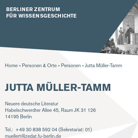
BERLINER ZENTRUM
FÜR WISSENSGESCHICHTE
P
Home
Personen & Orte
Personen
Jutta Müller-Tamm
f
JUTTA MÜLLER-TAMM
a
d
Neuere deutsche Literatur
n
Habelschwerdter Allee 45, Raum JK 31 126
a
14195
Berlin
v
Tel.
+49 30 838 592 04 (Sekretariat: 01)
i
muellert@zedat.fu-berlin.de