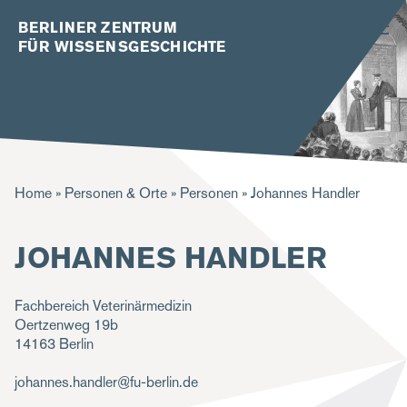
BERLINER ZENTRUM
FÜR WISSENSGESCHICHTE
P
Home
Personen & Orte
Personen
Johannes Handler
f
JOHANNES HANDLER
a
d
Fachbereich Veterinärmedizin
n
Oertzenweg 19b
a
14163
Berlin
v
johannes.handler@fu-berlin.de
i