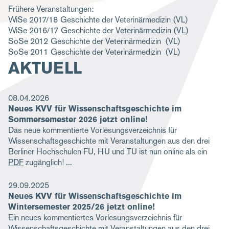
Frühere Veranstaltungen:
g
WiSe 2017/18
Geschichte der Veterinärmedizin
(VL)
a
WiSe 2016/17
Geschichte der Veterinärmedizin
(VL)
SoSe 2012
Geschichte der Veterinärmedizin
(VL)
t
SoSe 2011
Geschichte der Veterinärmedizin
(VL)
i
AKTUELL
o
n
08.04.2026
Neues KVV für Wissenschaftsgeschichte im
Sommersemester 2026 jetzt online!
Das neue kommentierte Vorlesungsverzeichnis für
Wissenschaftsgeschichte mit Veranstaltungen aus den drei
Berliner Hochschulen FU, HU und TU ist nun online als ein
PDF
zugänglich!
29.09.2025
Neues KVV für Wissenschaftsgeschichte im
Wintersemester 2025/26 jetzt online!
Ein neues kommentiertes Vorlesungsverzeichnis für
Wissenschaftsgeschichte mit Veranstaltungen aus den drei