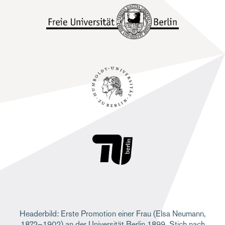
e
Headerbild: Erste Promotion einer Frau (Elsa Neumann,
1872–1902) an der Universität Berlin 1899. Stich nach