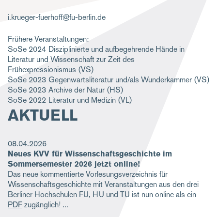
g
i.krueger-fuerhoff@fu-berlin.de
a
Frühere Veranstaltungen:
t
SoSe 2024
Disziplinierte und aufbegehrende Hände in
i
Literatur und Wissenschaft zur Zeit des
Frühexpressionismus
(VS)
o
SoSe 2023
Gegenwartsliteratur und/als Wunderkammer
(VS)
n
SoSe 2023
Archive der Natur
(HS)
SoSe 2022
Literatur und Medizin
(VL)
AKTUELL
08.04.2026
Neues KVV für Wissenschaftsgeschichte im
Sommersemester 2026 jetzt online!
Das neue kommentierte Vorlesungsverzeichnis für
Wissenschaftsgeschichte mit Veranstaltungen aus den drei
Berliner Hochschulen FU, HU und TU ist nun online als ein
PDF
zugänglich!