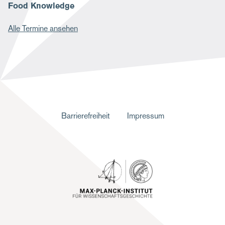
Food Knowledge
Alle Termine ansehen
F
Barrierefreiheit
Impressum
u
ß
z
e
i
l