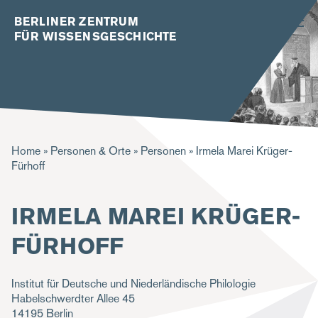
BERLINER ZENTRUM
FÜR WISSENSGESCHICHTE
P
Home
Personen & Orte
Personen
Irmela Marei Krüger-
Fürhoff
f
a
IRMELA MAREI KRÜGER-
d
FÜRHOFF
n
a
Institut für Deutsche und Niederländische Philologie
v
Habelschwerdter Allee 45
i
14195
Berlin