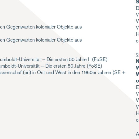
S
D
V
W
en Gegenwarten kolonialer Objekte aus
V
H
en Gegenwarten kolonialer Objekte aus
o
2
umboldt-Universität – Die ersten 50 Jahre II
(FoSE)
N
mboldt-Universität – Die ersten 50 Jahre
(FoSE)
W
ssenschaft(en) in Ost und West in den 1960er Jahren
(SE +
W
o
E
V
W
V
H
o
A