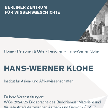
BERLINER ZENTRUM
FÜR WISSENSGESCHICHTE
P
Home
Personen & Orte
Personen
Hans-Werner Klohe
f
HANS-WERNER KLOHE
a
d
Institut für Asien- und Afrikawissenschaften
n
a
Frühere Veranstaltungen:
v
WiSe 2024/25
Bildsprache des Buddhismus: Materielle und
i
Visuelle Artefakte zwischen Ästhetik und Semiotik
(FoSE)