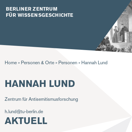
BERLINER ZENTRUM
FÜR WISSENSGESCHICHTE
P
Home
Personen & Orte
Personen
Hannah Lund
f
HANNAH LUND
a
d
Zentrum für Antisemitismusforschung
n
a
h.lund@tu-berlin.de
AKTUELL
v
i