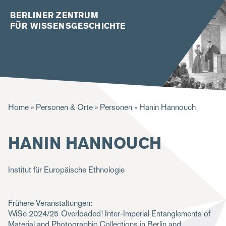
BERLINER ZENTRUM
FÜR WISSENSGESCHICHTE
P
Home
Personen & Orte
Personen
Hanin Hannouch
f
HANIN HANNOUCH
a
d
Institut für Europäische Ethnologie
n
a
Frühere Veranstaltungen:
v
WiSe 2024/25
Overloaded! Inter-Imperial Entanglements of
i
Material and Photographic Collections in Berlin and