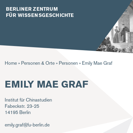
BERLINER ZENTRUM
FÜR WISSENSGESCHICHTE
P
Home
Personen & Orte
Personen
Emily Mae Graf
f
EMILY MAE GRAF
a
d
Institut für Chinastudien
n
Fabeckstr. 23-25
a
14195
Berlin
v
emily.graf@fu-berlin.de
i