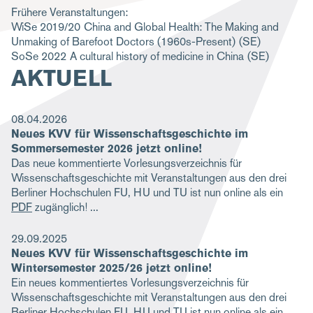
Frühere Veranstaltungen:
g
WiSe 2019/20
China and Global Health: The Making and
a
Unmaking of Barefoot Doctors (1960s-Present)
(SE)
SoSe 2022
A cultural history of medicine in China
(SE)
t
AKTUELL
i
o
08.04.2026
n
Neues KVV für Wissenschaftsgeschichte im
Sommersemester 2026 jetzt online!
Das neue kommentierte Vorlesungsverzeichnis für
Wissenschaftsgeschichte mit Veranstaltungen aus den drei
Berliner Hochschulen FU, HU und TU ist nun online als ein
PDF
zugänglich!
29.09.2025
Neues KVV für Wissenschaftsgeschichte im
Wintersemester 2025/26 jetzt online!
Ein neues kommentiertes Vorlesungsverzeichnis für
Wissenschaftsgeschichte mit Veranstaltungen aus den drei
Berliner Hochschulen FU, HU und TU ist nun online als ein