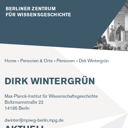
BERLINER ZENTRUM
FÜR WISSENSGESCHICHTE
P
Home
Personen & Orte
Personen
Dirk Wintergrün
f
DIRK WINTERGRÜN
a
d
Max-Planck-Institut für Wissenschaftsgeschichte
n
Boltzmannstraße 22
a
14195
Berlin
v
dwinter@mpiwg-berlin.mpg.de
i