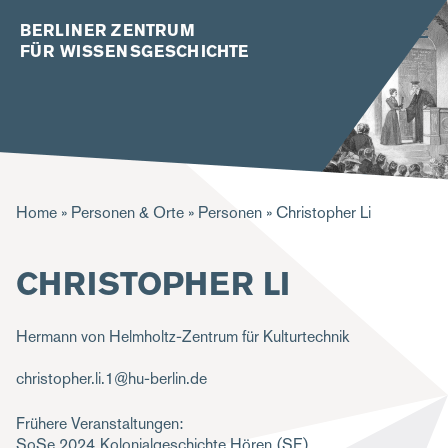
BERLINER ZENTRUM
FÜR WISSENSGESCHICHTE
P
Home
Personen & Orte
Personen
Christopher Li
f
CHRISTOPHER LI
a
d
Hermann von Helmholtz-Zentrum für Kulturtechnik
n
a
christopher.li.1@hu-berlin.de
v
Frühere Veranstaltungen:
i
SoSe 2024
Kolonialgeschichte Hören
(SE)