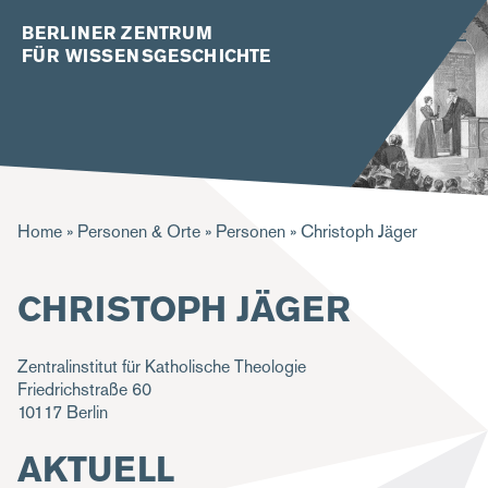
BERLINER ZENTRUM
FÜR WISSENSGESCHICHTE
P
Home
Personen & Orte
Personen
Christoph Jäger
f
CHRISTOPH JÄGER
a
d
Zentralinstitut für Katholische Theologie
n
Friedrichstraße 60
a
10117
Berlin
v
AKTUELL
i