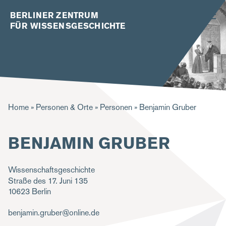
BERLINER ZENTRUM
FÜR WISSENSGESCHICHTE
P
Home
Personen & Orte
Personen
Benjamin Gruber
f
BENJAMIN GRUBER
a
d
Wissenschaftsgeschichte
n
Straße des 17. Juni 135
a
10623
Berlin
v
benjamin.gruber@online.de
i