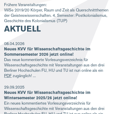
Frühere Veranstaltungen:
g
WiSe 2019/20
Körper, Raum und Zeit als Querschnittthemen
a
der Geisteswissenschaften. 4. Semester: Postkolonialismus,
Geschichte des Kolonialismus
(TUP)
t
AKTUELL
i
o
08.04.2026
n
Neues KVV für Wissenschaftsgeschichte im
Sommersemester 2026 jetzt online!
Das neue kommentierte Vorlesungsverzeichnis für
Wissenschaftsgeschichte mit Veranstaltungen aus den drei
Berliner Hochschulen FU, HU und TU ist nun online als ein
PDF
zugänglich!
29.09.2025
Neues KVV für Wissenschaftsgeschichte im
Wintersemester 2025/26 jetzt online!
Ein neues kommentiertes Vorlesungsverzeichnis für
Wissenschaftsgeschichte mit Veranstaltungen aus den drei
Berliner Hochschulen FU, HU und TU ist nun online als ein