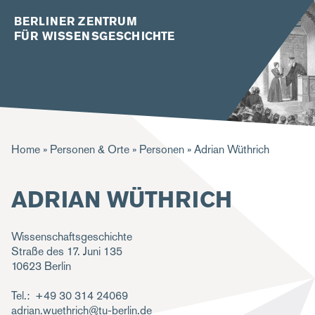
BERLINER ZENTRUM
FÜR WISSENSGESCHICHTE
P
Home
Personen & Orte
Personen
Adrian Wüthrich
f
ADRIAN WÜTHRICH
a
d
Wissenschaftsgeschichte
n
Straße des 17. Juni 135
a
10623
Berlin
v
Tel.
+49 30 314 24069
i
adrian.wuethrich@tu-berlin.de