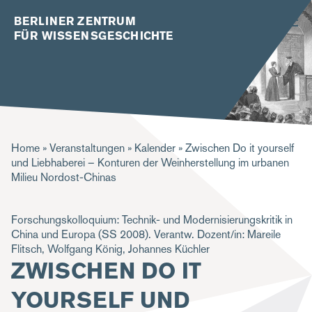
BERLINER ZENTRUM
FÜR WISSENSGESCHICHTE
P
Home
Veranstaltungen
Kalender
Zwischen Do it yourself
und Liebhaberei – Konturen der Weinherstellung im urbanen
f
Milieu Nordost-Chinas
a
d
Forschungskolloquium: Technik- und Modernisierungskritik in
China und Europa (SS 2008). Verantw. Dozent/in: Mareile
n
Flitsch, Wolfgang König, Johannes Küchler
a
ZWISCHEN DO IT
v
YOURSELF UND
i