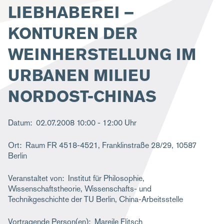
LIEBHABEREI –
g
a
KONTUREN DER
t
WEINHERSTELLUNG IM
i
URBANEN MILIEU
o
n
NORDOST-CHINAS
Datum
02.07.2008
10:00 - 12:00 Uhr
Ort
Raum FR 4518-4521, Franklinstraße 28/29, 10587
Berlin
Veranstaltet von
Institut für Philosophie,
Wissenschaftstheorie, Wissenschafts- und
Technikgeschichte der TU Berlin, China-Arbeitsstelle
Vortragende Person(en)
Mareile Flitsch