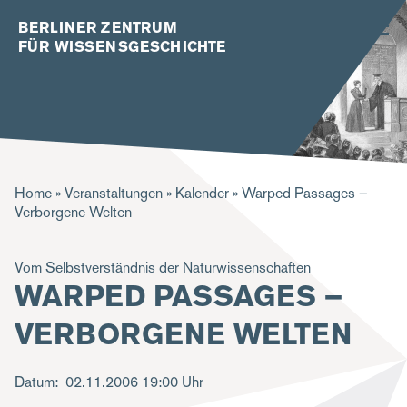
BERLINER ZENTRUM
FÜR WISSENSGESCHICHTE
P
Home
Veranstaltungen
Kalender
Warped Passages –
Verborgene Welten
f
a
Vom Selbstverständnis der Naturwissenschaften
d
WARPED PASSAGES –
n
VERBORGENE WELTEN
a
v
Datum
02.11.2006
19:00 Uhr
i