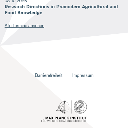
08.10.2026
Research Directions in Premodern Agricultural and
Food Knowledge
Alle Termine ansehen
F
Barrierefreiheit
Impressum
u
ß
z
e
i