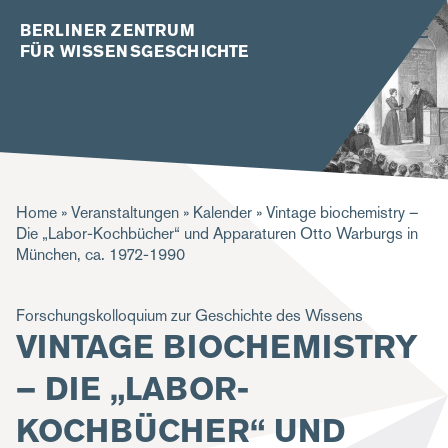
BERLINER ZENTRUM
FÜR WISSENSGESCHICHTE
P
Home
Veranstaltungen
Kalender
Vintage biochemistry –
Die „Labor-Kochbücher“ und Apparaturen Otto Warburgs in
f
München, ca. 1972-1990
a
d
Forschungskolloquium zur Geschichte des Wissens
VINTAGE BIOCHEMISTRY
n
a
– DIE „LABOR-
v
KOCHBÜCHER“ UND
i