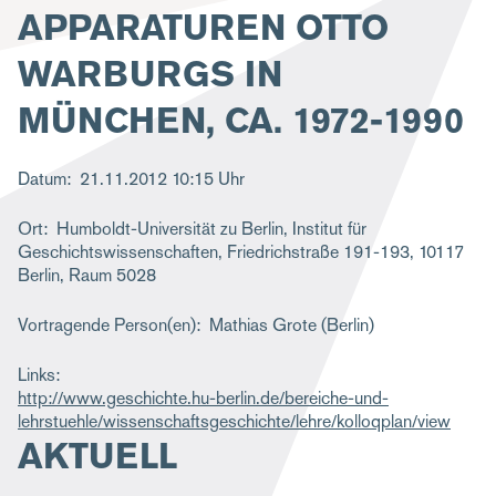
APPARATUREN OTTO
g
a
WARBURGS IN
t
MÜNCHEN, CA. 1972-1990
i
o
Datum
21.11.2012
10:15 Uhr
n
Ort
Humboldt-Universität zu Berlin, Institut für
Geschichtswissenschaften, Friedrichstraße 191-193, 10117
Berlin, Raum 5028
Vortragende Person(en)
Mathias Grote (Berlin)
Links
http://www.geschichte.hu-berlin.de/bereiche-und-
lehrstuehle/wissenschaftsgeschichte/lehre/kolloqplan/view
AKTUELL