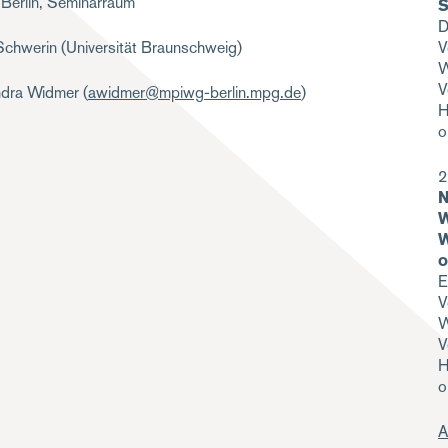
 Berlin, Seminarraum
S
D
V
Schwerin (Universität Braunschweig)
W
V
ndra Widmer (
awidmer@mpiwg-berlin.mpg.de
)
H
o
2
N
W
W
o
E
V
W
V
H
o
A