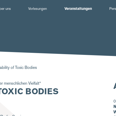
Hauptnavigation
ber uns
Vorlesungen
Veranstaltungen
Per
ability of Toxic Bodies
 menschlichen Vielfalt“
 TOXIC BODIES
0
N
W