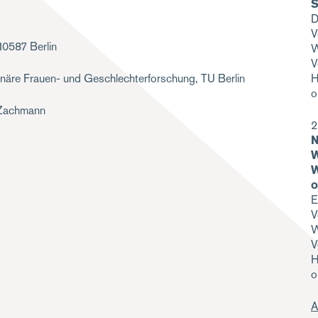
S
D
V
10587 Berlin
W
V
H
linäre Frauen- und Geschlechterforschung, TU Berlin
o
n Zachmann
2
N
W
W
o
E
V
W
V
H
o
A