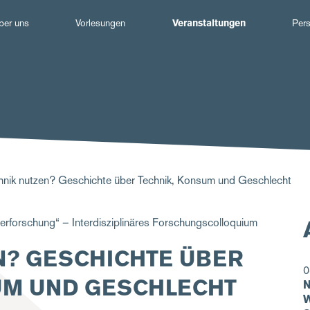
Hauptnavigation
ber uns
Vorlesungen
Veranstaltungen
Per
nik nutzen? Geschichte über Technik, Konsum und Geschlecht
rforschung“ – Interdisziplinäres Forschungscolloquium
N? GESCHICHTE ÜBER
0
UM UND GESCHLECHT
N
W