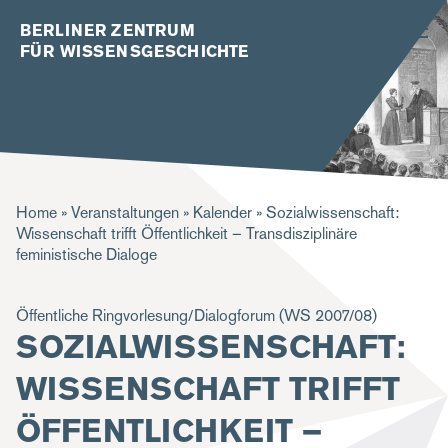
BERLINER ZENTRUM
FÜR WISSENSGESCHICHTE
P
Home
Veranstaltungen
Kalender
Sozialwissenschaft:
Wissenschaft trifft Öffentlichkeit – Transdisziplinäre
f
feministische Dialoge
a
d
Öffentliche Ringvorlesung/Dialogforum (WS 2007/08)
SOZIALWISSENSCHAFT:
n
a
WISSENSCHAFT TRIFFT
v
ÖFFENTLICHKEIT –
i