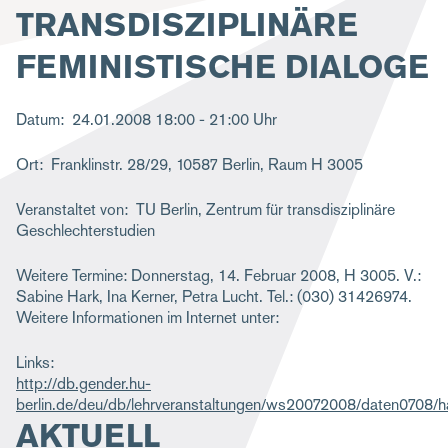
TRANSDISZIPLINÄRE
g
a
FEMINISTISCHE DIALOGE
t
i
Datum
24.01.2008
18:00 - 21:00 Uhr
o
Ort
Franklinstr. 28/29, 10587 Berlin, Raum H 3005
n
Veranstaltet von
TU Berlin, Zentrum für transdisziplinäre
Geschlechterstudien
Weitere Termine: Donnerstag, 14. Februar 2008, H 3005. V.:
Sabine Hark, Ina Kerner, Petra Lucht. Tel.: (030) 31426974.
Weitere Informationen im Internet unter:
Links
http://db.gender.hu-
berlin.de/deu/db/lehrveranstaltungen/ws20072008/daten0708/ha
AKTUELL