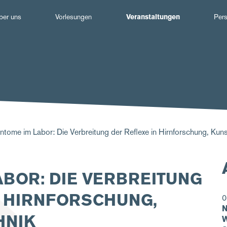
Hauptnavigation
ber uns
Vorlesungen
Veranstaltungen
Per
tome im Labor: Die Verbreitung der Reflexe in Hirnforschung, Kuns
ABOR: DIE VERBREITUNG
N HIRNFORSCHUNG,
0
N
HNIK
W