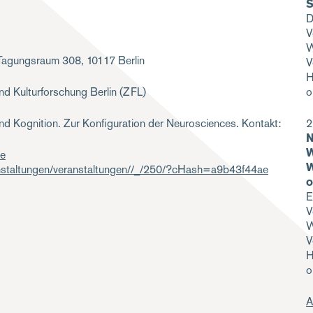
S
D
V
W
e-Tagungsraum 308, 10117 Berlin
V
H
o
und Kulturforschung Berlin (ZFL)
2
und Kognition. Zur Konfiguration der Neurosciences. Kontakt:
N
W
de
W
ranstaltungen/veranstaltungen//_/250/?cHash=a9b43f44ae
o
E
V
W
V
H
o
A