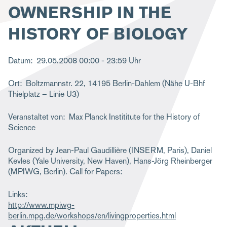
OWNERSHIP IN THE
g
a
HISTORY OF BIOLOGY
t
i
Datum
29.05.2008
00:00 - 23:59 Uhr
o
Ort
Boltzmannstr. 22, 14195 Berlin-Dahlem (Nähe U-Bhf
n
Thielplatz – Linie U3)
Veranstaltet von
Max Planck Instititute for the History of
Science
Organized by Jean-Paul Gaudillière (INSERM, Paris), Daniel
Kevles (Yale University, New Haven), Hans-Jörg Rheinberger
(MPIWG, Berlin). Call for Papers:
Links
http://www.mpiwg-
berlin.mpg.de/workshops/en/livingproperties.html