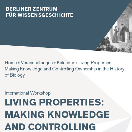
BERLINER ZENTRUM
FÜR WISSENSGESCHICHTE
P
Home
Veranstaltungen
Kalender
Living Properties:
Making Knowledge and Controlling Ownership in the History
f
of Biology
a
d
International Workshop
LIVING PROPERTIES:
n
a
MAKING KNOWLEDGE
v
AND CONTROLLING
i