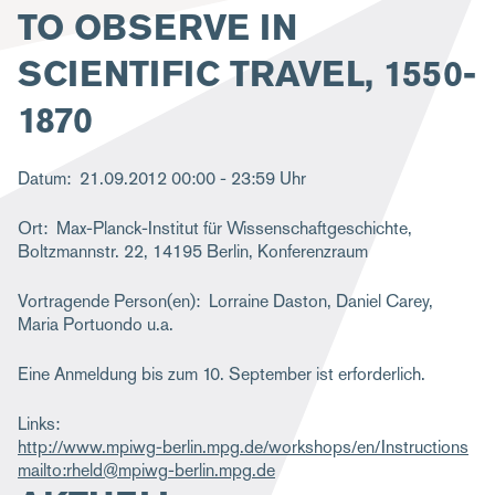
TO OBSERVE IN
g
a
SCIENTIFIC TRAVEL, 1550-
t
1870
i
o
Datum
21.09.2012
00:00 - 23:59 Uhr
n
Ort
Max-Planck-Institut für Wissenschaftgeschichte,
Boltzmannstr. 22, 14195 Berlin, Konferenzraum
Vortragende Person(en)
Lorraine Daston, Daniel Carey,
Maria Portuondo u.a.
Eine Anmeldung bis zum 10. September ist erforderlich.
Links
http://www.mpiwg-berlin.mpg.de/workshops/en/Instructions
mailto:rheld@mpiwg-berlin.mpg.de