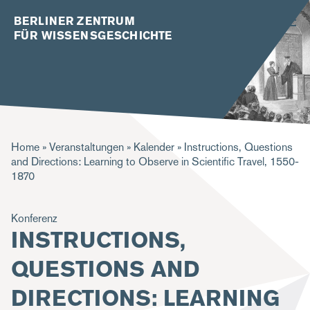
BERLINER ZENTRUM
FÜR WISSENSGESCHICHTE
P
Home
Veranstaltungen
Kalender
Instructions, Questions
and Directions: Learning to Observe in Scientific Travel, 1550-
f
1870
a
d
Konferenz
INSTRUCTIONS,
n
a
QUESTIONS AND
v
DIRECTIONS: LEARNING
i