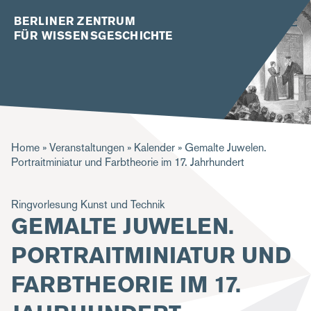
BERLINER ZENTRUM
FÜR WISSENSGESCHICHTE
P
Home
Veranstaltungen
Kalender
Gemalte Juwelen.
Portraitminiatur und Farbtheorie im 17. Jahrhundert
f
a
Ringvorlesung Kunst und Technik
d
GEMALTE JUWELEN.
n
PORTRAITMINIATUR UND
a
FARBTHEORIE IM 17.
v
i