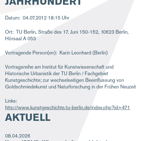
JAHRHUNDERT
g
a
Datum
04.07.2012
18:15 Uhr
t
Ort
TU Berlin, Straße des 17. Juni 150-152, 10623 Berlin,
i
Hörsaal A 053
o
Vortragende Person(en)
Karin Leonhard (Berlin)
n
Vortragsreihe am Institut für Kunstwissenschaft und
Historische Urbanistik der TU Berlin / Fachgebiet
Kunstgeschichte; zur wechselseitigen Beeinflussung von
Goldschmiedekunst und Naturforschung in der Frühen Neuzeit
Links
http://www.kunstgeschichte.tu-berlin.de/index.php?id=471
AKTUELL
08.04.2026