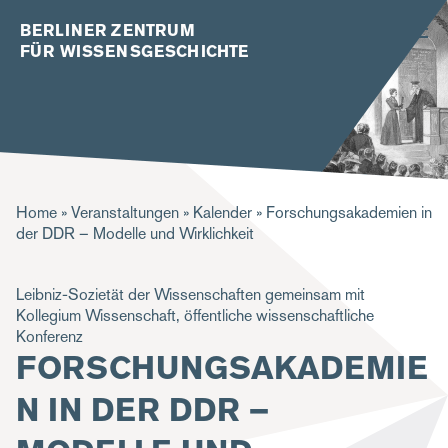
BERLINER ZENTRUM
FÜR WISSENSGESCHICHTE
P
Home
Veranstaltungen
Kalender
Forschungsakademien in
der DDR – Modelle und Wirklichkeit
f
a
Leibniz-Sozietät der Wissenschaften gemeinsam mit
d
Kollegium Wissenschaft, öffentliche wissenschaftliche
Konferenz
n
FORSCHUNGSAKADEMIE
a
N IN DER DDR –
v
i