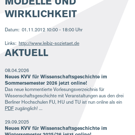
MODELLE UND
g
WIRKLICHKEIT
a
t
Datum
01.11.2012
10:00 - 18:00 Uhr
i
Links
http://www.leibiz-sozietaet.de
o
AKTUELL
n
08.04.2026
Neues KVV für Wissenschaftsgeschichte im
Sommersemester 2026 jetzt online!
Das neue kommentierte Vorlesungsverzeichnis für
Wissenschaftsgeschichte mit Veranstaltungen aus den drei
Berliner Hochschulen FU, HU und TU ist nun online als ein
PDF
zugänglich!
29.09.2025
Neues KVV für Wissenschaftsgeschichte im
Wintersemester 2025/26 jetzt online!