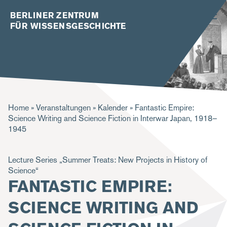
BERLINER ZENTRUM
FÜR WISSENSGESCHICHTE
P
Home
Veranstaltungen
Kalender
Fantastic Empire:
Science Writing and Science Fiction in Interwar Japan, 1918–
f
1945
a
d
Lecture Series „Summer Treats: New Projects in History of
Science“
n
FANTASTIC EMPIRE:
a
SCIENCE WRITING AND
v
i