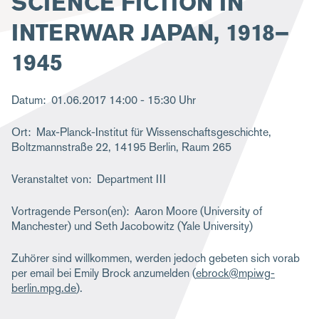
SCIENCE FICTION IN
g
INTERWAR JAPAN, 1918–
a
1945
t
i
Datum
01.06.2017
14:00 - 15:30 Uhr
o
n
Ort
Max-Planck-Institut für Wissenschaftsgeschichte,
Boltzmannstraße 22, 14195 Berlin, Raum 265
Veranstaltet von
Department III
Vortragende Person(en)
Aaron Moore (University of
Manchester) und Seth Jacobowitz (Yale University)
Zuhörer sind willkommen, werden jedoch gebeten sich vorab
per email bei Emily Brock anzumelden (
ebrock@mpiwg-
berlin.mpg.de
).