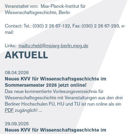
g
Veranstaltet von
Max-Planck-Institut für
Wissenschaftsgeschichte, Berlin
a
t
Contact: Tel.: (030) 2 26 67-132, Fax: (030) 2 26 67-293, e-
mail:
i
o
Links
mailto:rheld@mpiwg-berlin.mpg.de
AKTUELL
n
08.04.2026
Neues KVV für Wissenschaftsgeschichte im
Sommersemester 2026 jetzt online!
Das neue kommentierte Vorlesungsverzeichnis für
Wissenschaftsgeschichte mit Veranstaltungen aus den drei
Berliner Hochschulen FU, HU und TU ist nun online als ein
PDF
zugänglich!
29.09.2025
Neues KVV für Wissenschaftsgeschichte im