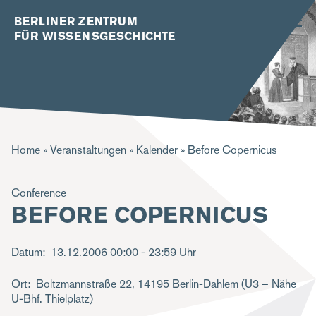
BERLINER ZENTRUM
FÜR WISSENSGESCHICHTE
P
Home
Veranstaltungen
Kalender
Before Copernicus
f
Conference
a
BEFORE COPERNICUS
d
n
Datum
13.12.2006
00:00 - 23:59 Uhr
a
Ort
Boltzmannstraße 22, 14195 Berlin-Dahlem (U3 – Nähe
v
U-Bhf. Thielplatz)
i