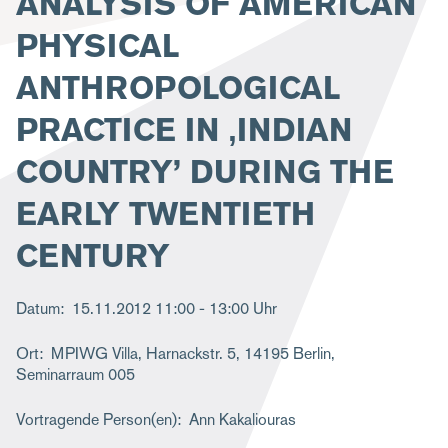
ANALYSIS OF AMERICAN
g
PHYSICAL
a
ANTHROPOLOGICAL
t
i
PRACTICE IN ‚INDIAN
o
COUNTRY’ DURING THE
n
EARLY TWENTIETH
CENTURY
Datum
15.11.2012
11:00 - 13:00 Uhr
Ort
MPIWG Villa, Harnackstr. 5, 14195 Berlin,
Seminarraum 005
Vortragende Person(en)
Ann Kakaliouras