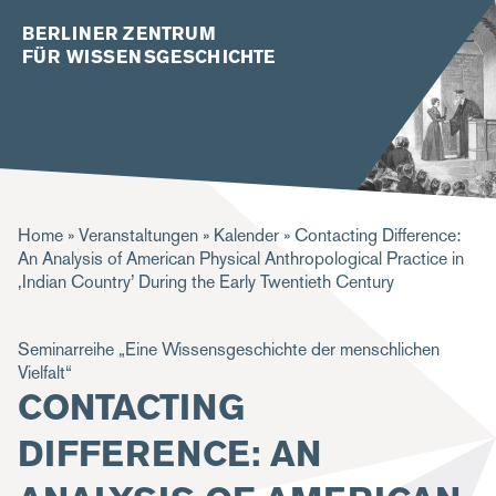
BERLINER ZENTRUM
FÜR WISSENSGESCHICHTE
P
Home
Veranstaltungen
Kalender
Contacting Difference:
An Analysis of American Physical Anthropological Practice in
f
‚Indian Country’ During the Early Twentieth Century
a
d
Seminarreihe „Eine Wissensgeschichte der menschlichen
Vielfalt“
n
CONTACTING
a
DIFFERENCE: AN
v
i