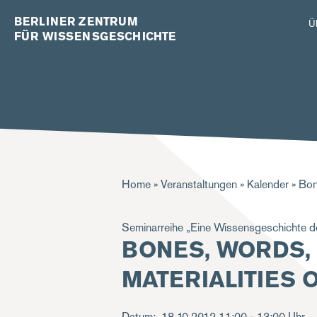
BERLINER ZENTRUM
Ü
FÜR WISSENSGESCHICHTE
Pfadnavigation
Home
Veranstaltungen
Kalender
Bone
Seminarreihe „Eine Wissensgeschichte der
BONES, WORDS,
MATERIALITIES 
Datum
18.10.2012
11:00 - 13:00 Uhr