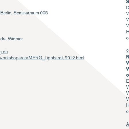
S
D
 Berlin, Seminarraum 005
V
W
V
H
o
ndra Widmer
2
g.de
N
e/workshops/en/MPRG_Lipphardt-2012.html
W
W
o
E
V
W
V
H
o
A