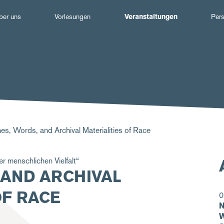
Hauptnavigation
ber uns
Vorlesungen
Veranstaltungen
Per
s, Words, and Archival Materialities of Race
 menschlichen Vielfalt“
 AND ARCHIVAL
OF RACE
0
N
W