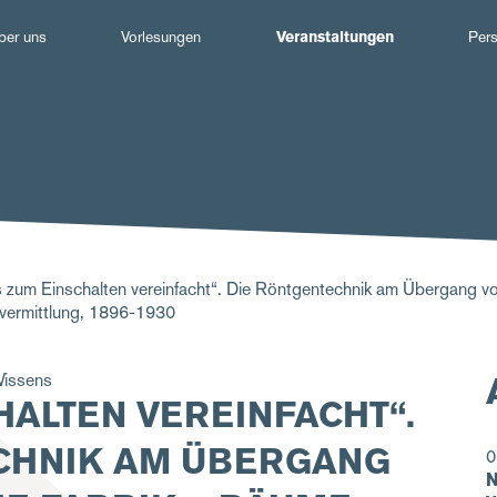
Hauptnavigation
ber uns
Vorlesungen
Veranstaltungen
Per
 zum Einschalten vereinfacht“. Die Röntgentechnik am Übergang v
svermittlung, 1896-1930
Wissens
HALTEN VEREINFACHT“.
CHNIK AM ÜBERGANG
0
N