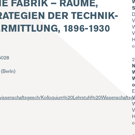
E FABRIK – RÄUME,
W
S
ATEGIEN DER TECHNIK-
D
V
MITTLUNG, 1896-1930
W
V
H
o
 5028
2
N
(Berlin)
W
W
o
E
V
s/wissenschaftsgesch/Kolloquium%20Lehrstuhl%20Wissenschaf
W
V
H
o