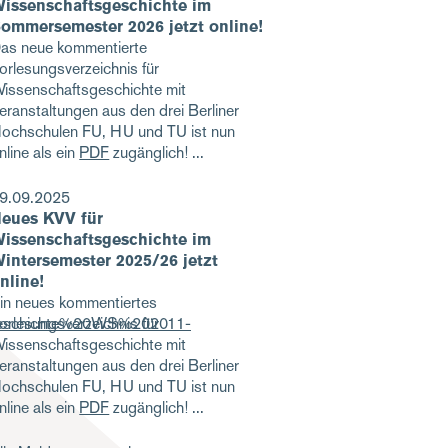
issenschaftsgeschichte im
ommersemester 2026 jetzt online!
as neue kommentierte
orlesungsverzeichnis für
issenschaftsgeschichte mit
eranstaltungen aus den drei Berliner
ochschulen FU, HU und TU ist nun
nline als ein
PDF
zugänglich!
9.09.2025
eues KVV für
issenschaftsgeschichte im
intersemester 2025/26 jetzt
nline!
in neues kommentiertes
orlesungsverzeichnis für
tsgeschichte%20WS%202011-
issenschaftsgeschichte mit
eranstaltungen aus den drei Berliner
ochschulen FU, HU und TU ist nun
nline als ein
PDF
zugänglich!