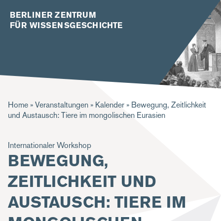
BERLINER ZENTRUM
FÜR WISSENSGESCHICHTE
P
Home
Veranstaltungen
Kalender
Bewegung, Zeitlichkeit
und Austausch: Tiere im mongolischen Eurasien
f
a
Internationaler Workshop
d
BEWEGUNG,
n
ZEITLICHKEIT UND
a
AUSTAUSCH: TIERE IM
v
i