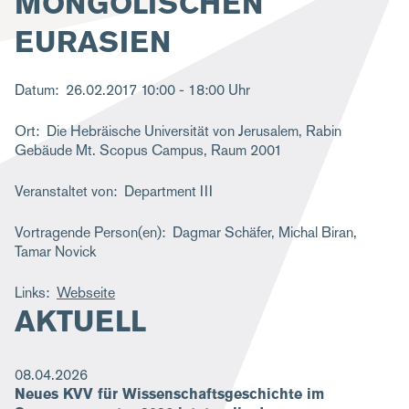
MONGOLISCHEN
g
EURASIEN
a
t
Datum
26.02.2017
10:00 - 18:00 Uhr
i
Ort
Die Hebräische Universität von Jerusalem, Rabin
o
Gebäude Mt. Scopus Campus, Raum 2001
n
Veranstaltet von
Department III
Vortragende Person(en)
Dagmar Schäfer, Michal Biran,
Tamar Novick
Links
Webseite
AKTUELL
08.04.2026
Neues KVV für Wissenschaftsgeschichte im