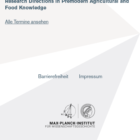
Research Directions in Premodern Agricultural and
Food Knowledge
Alle Termine ansehen
F
Barrierefreiheit
Impressum
u
ß
z
e
i
l