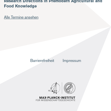
Research Directions in Premodern Agricultural and
Food Knowledge
Alle Termine ansehen
F
Barrierefreiheit
Impressum
u
ß
z
e
i
l