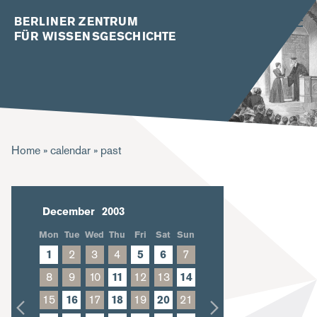
BERLINER ZENTRUM
FÜR WISSENSGESCHICHTE
B
Home
calendar
past
r
e
December
a
Mon
Tue
Wed
Thu
Fri
Sat
Sun
d
1
2
3
4
5
6
7
c
8
9
10
11
12
13
14
r
15
16
17
18
19
20
21
u