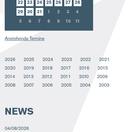
22
23
24
25
26
27
28
m
29
30
31
1
2
3
4
b
5
6
7
8
9
10
11
Anstehende Termine
2026
2025
2024
2023
2022
2021
2020
2019
2018
2017
2016
2015
2014
2013
2012
2011
2010
2009
2008
2007
2006
2005
2004
2003
NEWS
04/08/2026